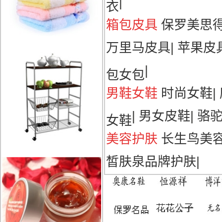
|
衣
箱包皮具
保罗美思
万里马皮具
|
苹果皮
|
包女包
男鞋女鞋
时尚女鞋
|
|
男女皮鞋
|
骆
女鞋
美容护肤
长生鸟美
皙肤泉品牌护肤
|