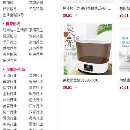
理加盟
求职招聘
榨汁杯户外随行杯便携式果汁...
智能扫
供求信息
名品特卖
企业全程服务
¥
0.01
¥
-
¥
0.01
健康论坛
时尚达人生活馆
茶酒养生
健康论坛
饮食文化
季节养生
运动养生
睡眠养生
开心养生
美容护肤
中医养生
保健养生
互联网+行业
全部行业
装饰行业
果蔬消毒机V1585440...
为健康呼
母婴行业
娱乐行业
¥
0.01
¥
-
¥
0.01
医疗行业
酒店行业
金融行业
政务行业
旅游行业
婚庆行业
美容行业
汽车行业
房产行业
教育行业
餐饮行业
微商行业
电商行业
零售行业