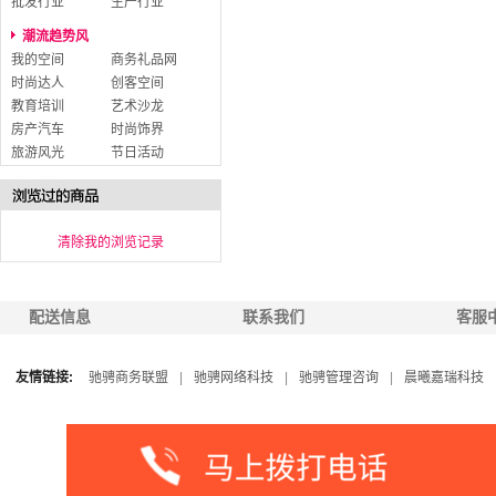
批发行业
生产行业
潮流趋势风
我的空间
商务礼品网
时尚达人
创客空间
教育培训
艺术沙龙
房产汽车
时尚饰界
旅游风光
节日活动
清除我的浏览记录
配送信息
联系我们
客服
友情链接:
驰骋商务联盟
|
驰骋网络科技
|
驰骋管理咨询
|
晨曦嘉瑞科技