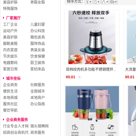
排序方式：
美容护肤
男鞋女鞋
特殊服饰
厂家展厅
工厂企业
儿童妇婴
运动户外
办公科技
美容护肤
箱包皮具
靓靴美鞋
服饰饰品
内衣家居
男装女装
节庆娱乐
饮食保健
电器数码
厨卫装饰
家居日用
家纺床品
双档绞肉机多功能不锈钢搅拌...
大流量
¥
0.01
¥
-
¥
0.01
城市坐标
企业商务
社群服务
便民生活
全国城市
本地商城
本地商户
服务社区
办公指南
餐饮导航
企业商务服务
行业专业人才网
猎头猎聘网
招商创业商机代
商务服务