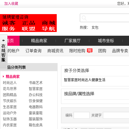
加入收藏
您好，
热搜：
女包
首页
精品商家
厂家展厅
城市坐标
我的帐户
订单查询
商城资讯
限时抢购
团购
品牌专卖
精品商家
智慧家居时尚达人健康生活
时尚达人
书画艺术
花鸟世界
智慧家居
团购精品
办公科技
节庆娱乐
饮食保健
生态家居
电器数码
运动户外
童装童鞋
编码
关键字
钻饰玉器
服装服饰
内衣家居
箱包皮具