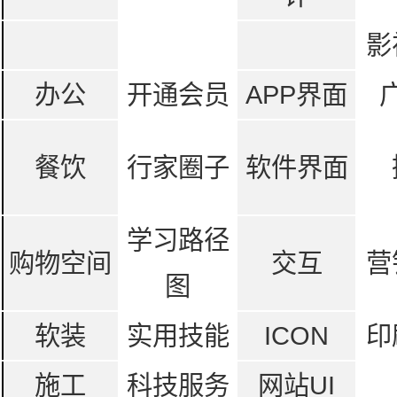
影
办公
开通会员
APP界面
餐饮
行家圈子
软件界面
学习路径
购物空间
交互
营
图
软装
实用技能
ICON
印
施工
科技服务
网站UI