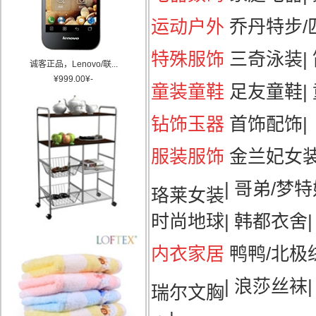
运动户外
乔丹特步/匹
特殊服饰
三奇泳装
|
诚客正品，Lenovo/联...
¥
999.00
¥
-
童装童鞋
足友童鞋
|
钻饰玉器
首饰配饰
|
服装服饰
金兰妃女
|
哥弟/梦特
珞莱女装
时尚地球
|
韩都衣舍
|
内衣家居
鸭鸭/北极
|
浪莎丝袜
瑞尔文胸