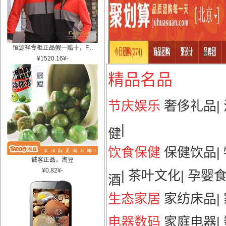
恒源祥专柜正品假一赔十，F...
¥
1520.16
¥
-
精品名品
节庆娱乐
奢侈礼品
|
|
健
饮食保健
保健饮品
|
诚客正品，淘豆
¥
0.82
¥
-
|
茶叶文化
|
孕婴
酒
生态家居
家纺床品
|
电器数码
家庭电器
|