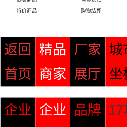
热卖商品
意见
反馈
特价商品
购物结算
返回
精品
厂家
城
首页
商家
展厅
坐
企业
企业
品牌
1