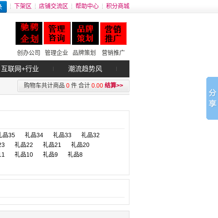
下架区
店铺交流区
帮助中心
积分商城
创办公司
管理企业
品牌策划
营销推广
互联网+行业
潮流趋势风
购物车共计商品
0
件
合计
0.00
结算>>
礼品35
礼品34
礼品33
礼品32
23
礼品22
礼品21
礼品20
11
礼品10
礼品9
礼品8