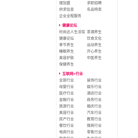
理加盟
求职招聘
供求信息
名品特卖
企业全程服务
健康论坛
时尚达人生活馆
茶酒养生
健康论坛
饮食文化
季节养生
运动养生
睡眠养生
开心养生
美容护肤
中医养生
保健养生
互联网+行业
全部行业
装饰行业
母婴行业
娱乐行业
医疗行业
酒店行业
金融行业
政务行业
旅游行业
婚庆行业
美容行业
汽车行业
房产行业
教育行业
餐饮行业
微商行业
电商行业
零售行业