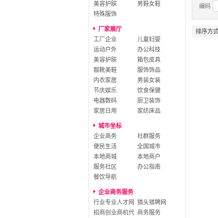
美容护肤
男鞋女鞋
编码
特殊服饰
厂家展厅
排序方
工厂企业
儿童妇婴
运动户外
办公科技
美容护肤
箱包皮具
靓靴美鞋
服饰饰品
内衣家居
男装女装
节庆娱乐
饮食保健
电器数码
厨卫装饰
家居日用
家纺床品
城市坐标
企业商务
社群服务
便民生活
全国城市
本地商城
本地商户
服务社区
办公指南
餐饮导航
企业商务服务
行业专业人才网
猎头猎聘网
招商创业商机代
商务服务