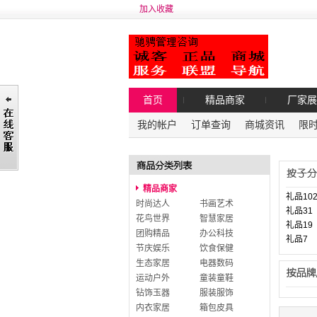
加入收藏
首页
精品商家
厂家展
我的帐户
订单查询
商城资讯
限
精品商家
礼品10
时尚达人
书画艺术
礼品31
花鸟世界
智慧家居
礼品19
团购精品
办公科技
礼品7
节庆娱乐
饮食保健
生态家居
电器数码
运动户外
童装童鞋
钻饰玉器
服装服饰
内衣家居
箱包皮具