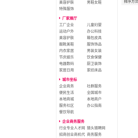
排序方
美容护肤
男鞋女鞋
特殊服饰
厂家展厅
工厂企业
儿童妇婴
运动户外
办公科技
美容护肤
箱包皮具
靓靴美鞋
服饰饰品
内衣家居
男装女装
节庆娱乐
饮食保健
电器数码
厨卫装饰
家居日用
家纺床品
城市坐标
企业商务
社群服务
便民生活
全国城市
本地商城
本地商户
服务社区
办公指南
餐饮导航
企业商务服务
行业专业人才网
猎头猎聘网
招商创业商机代
商务服务