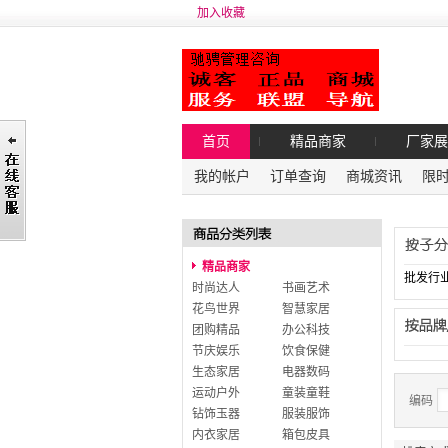
加入收藏
首页
精品商家
厂家展
我的帐户
订单查询
商城资讯
限
精品商家
批发行
时尚达人
书画艺术
花鸟世界
智慧家居
团购精品
办公科技
节庆娱乐
饮食保健
生态家居
电器数码
运动户外
童装童鞋
编码
钻饰玉器
服装服饰
内衣家居
箱包皮具