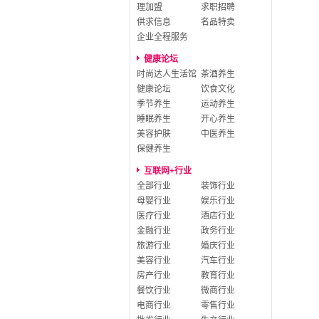
理加盟
求职招聘
供求信息
名品特卖
企业全程服务
健康论坛
时尚达人生活馆
茶酒养生
健康论坛
饮食文化
季节养生
运动养生
睡眠养生
开心养生
美容护肤
中医养生
保健养生
互联网+行业
全部行业
装饰行业
母婴行业
娱乐行业
医疗行业
酒店行业
金融行业
政务行业
旅游行业
婚庆行业
美容行业
汽车行业
房产行业
教育行业
餐饮行业
微商行业
电商行业
零售行业