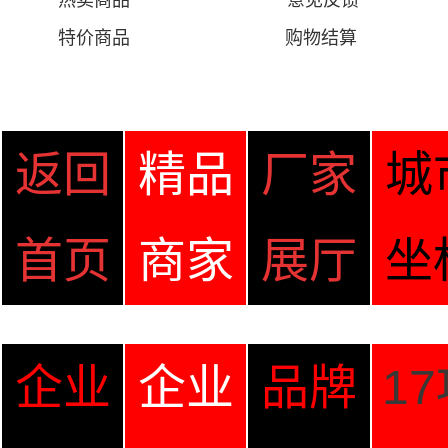
热卖商品
意见
反馈
特价商品
购物结算
返回
精品
厂家
城
首页
商家
展厅
坐
企业
企业
品牌
1