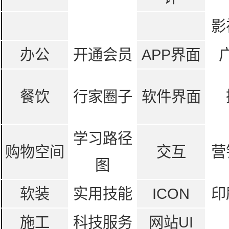
影
办公
开通会员
APP界面
餐饮
行家圈子
软件界面
学习路径
购物空间
交互
营
图
软装
实用技能
ICON
印
施工
科技服务
网站UI