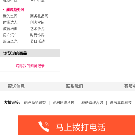
批发行业
生产行业
潮流趋势风
我的空间
商务礼品网
时尚达人
创客空间
教育培训
艺术沙龙
房产汽车
时尚饰界
旅游风光
节日活动
清除我的浏览记录
配送信息
联系我们
客服
友情链接:
驰骋商务联盟
|
驰骋网络科技
|
驰骋管理咨询
|
晨曦嘉瑞科技