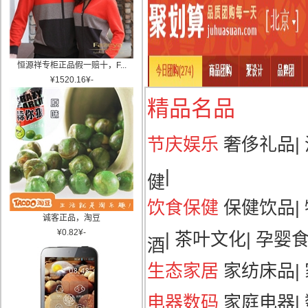
恒源祥专柜正品假一赔十，F...
¥
1520.16
¥
-
精品名品
节庆娱乐
奢侈礼品
|
|
健
饮食保健
保健饮品
|
诚客正品，淘豆
¥
0.82
¥
-
|
茶叶文化
|
孕婴
酒
生态家居
家纺床品
|
电器数码
家庭电器
|