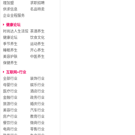
理加盟
求职招聘
供求信息
名品特卖
企业全程服务
健康论坛
时尚达人生活馆
茶酒养生
健康论坛
饮食文化
季节养生
运动养生
睡眠养生
开心养生
美容护肤
中医养生
保健养生
互联网+行业
全部行业
装饰行业
母婴行业
娱乐行业
医疗行业
酒店行业
金融行业
政务行业
旅游行业
婚庆行业
美容行业
汽车行业
房产行业
教育行业
餐饮行业
微商行业
电商行业
零售行业