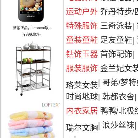
运动户外
乔丹特步/匹
特殊服饰
三奇泳装
|
诚客正品，Lenovo/联...
¥
999.00
¥
-
童装童鞋
足友童鞋
|
钻饰玉器
首饰配饰
|
服装服饰
金兰妃女
|
哥弟/梦特
珞莱女装
时尚地球
|
韩都衣舍
|
内衣家居
鸭鸭/北极
|
浪莎丝袜
瑞尔文胸