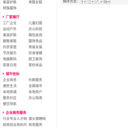
排序方式：
美容护肤
男鞋女鞋
特殊服饰
厂家展厅
工厂企业
儿童妇婴
运动户外
办公科技
美容护肤
箱包皮具
靓靴美鞋
服饰饰品
内衣家居
男装女装
节庆娱乐
饮食保健
电器数码
厨卫装饰
家居日用
家纺床品
城市坐标
企业商务
社群服务
便民生活
全国城市
本地商城
本地商户
服务社区
办公指南
餐饮导航
企业商务服务
行业专业人才网
猎头猎聘网
招商创业商机代
商务服务