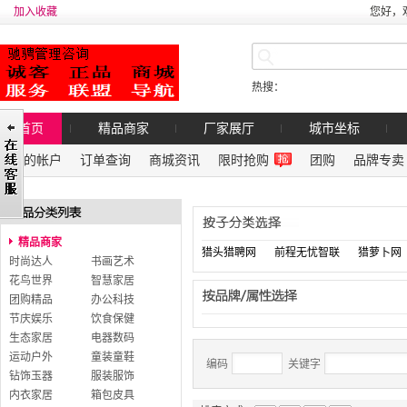
加入收藏
您好，
热搜：
首页
精品商家
厂家展厅
城市坐标
我的帐户
订单查询
商城资讯
限时抢购
团购
品牌专卖
精品商家
猎头猎聘网
前程无忧智联
猎萝卜网
时尚达人
书画艺术
花鸟世界
智慧家居
团购精品
办公科技
节庆娱乐
饮食保健
生态家居
电器数码
运动户外
童装童鞋
编码
关键字
钻饰玉器
服装服饰
内衣家居
箱包皮具