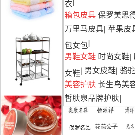
|
衣
箱包皮具
保罗美思
万里马皮具
|
苹果皮
|
包女包
男鞋女鞋
时尚女鞋
|
|
男女皮鞋
|
骆
女鞋
美容护肤
长生鸟美
皙肤泉品牌护肤
|