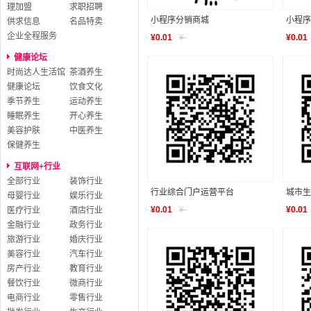
理加盟
求职招聘
小程序分销商城
小程序
供求信息
名品特卖
企业全程服务
¥
0.01
¥
-
¥
0.01
健康论坛
时尚达人生活馆
茶酒养生
健康论坛
饮食文化
季节养生
运动养生
睡眠养生
开心养生
美容护肤
中医养生
保健养生
互联网+行业
全部行业
装饰行业
行业综合门户运营平台
城市生
母婴行业
娱乐行业
¥
0.01
¥
-
¥
0.01
医疗行业
酒店行业
金融行业
政务行业
旅游行业
婚庆行业
美容行业
汽车行业
房产行业
教育行业
餐饮行业
微商行业
电商行业
零售行业