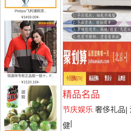
Philips/飞利浦剃须...
¥
3459.00
¥
-
恒源祥专柜正品假一赔十，F...
¥
1520.16
¥
-
精品名品
节庆娱乐
奢侈礼品
|
|
健