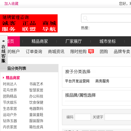
加入收藏
您好，
热搜：
首页
精品商家
厂家展厅
城市坐标
我的帐户
订单查询
商城资讯
限时抢购
团购
品牌专卖
精品商家
平台开发运营网
商务服务
时尚达人
书画艺术
花鸟世界
智慧家居
团购精品
办公科技
节庆娱乐
饮食保健
生态家居
电器数码
运动户外
童装童鞋
编码
关键字
钻饰玉器
服装服饰
内衣家居
箱包皮具