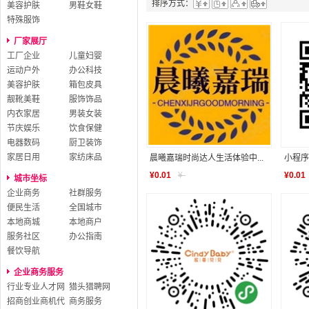
排序方式：
美容护肤
男鞋女鞋
特殊服饰
厂家展厅
工厂企业
儿童妇婴
运动户外
办公科技
美容护肤
箱包皮具
靓靴美鞋
服饰饰品
内衣家居
男装女装
节庆娱乐
饮食保健
电器数码
厨卫装饰
家居日用
家纺床品
晨曦嘉瑞时尚达人生活体验中...
小程序
¥
0.01
¥
-
¥
0.01
城市坐标
企业商务
社群服务
便民生活
全国城市
本地商城
本地商户
服务社区
办公指南
餐饮导航
企业商务服务
行业专业人才网
猎头猎聘网
招商创业商机代
商务服务