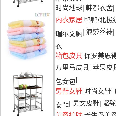
时尚地球
|
韩都衣舍
|
内衣家居
鸭鸭/北极
|
浪莎丝袜
瑞尔文胸
|
衣
箱包皮具
保罗美思
万里马皮具
|
苹果皮
|
包女包
男鞋女鞋
时尚女鞋
|
|
男女皮鞋
|
骆
女鞋
美容护肤
长生鸟美