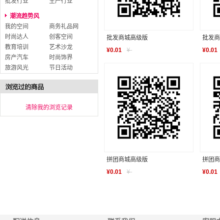
批发行业
生产行业
潮流趋势风
我的空间
商务礼品网
时尚达人
创客空间
批发商城高级版
批发商
教育培训
艺术沙龙
¥
0.01
¥
-
¥
0.01
房产汽车
时尚饰界
旅游风光
节日活动
清除我的浏览记录
拼团商城高级版
拼团商
¥
0.01
¥
-
¥
0.01