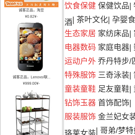
饮食保健
保健饮品
|
诚客正品，淘豆
¥
0.82
¥
-
|
茶叶文化
|
孕婴
酒
生态家居
家纺床品
|
电器数码
家庭电器
|
运动户外
乔丹特步/匹
特殊服饰
三奇泳装
|
诚客正品，Lenovo/联...
¥
999.00
¥
-
童装童鞋
足友童鞋
|
钻饰玉器
首饰配饰
|
服装服饰
金兰妃女
|
哥弟/梦特
珞莱女装