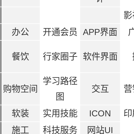
影
办公
开通会员
APP界面
餐饮
行家圈子
软件界面
学习路径
购物空间
交互
营
图
软装
实用技能
ICON
印
施工
科技服务
网站UI