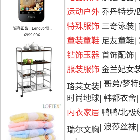
运动户外
乔丹特步/匹
特殊服饰
三奇泳装
|
诚客正品，Lenovo/联...
¥
999.00
¥
-
童装童鞋
足友童鞋
|
钻饰玉器
首饰配饰
|
服装服饰
金兰妃女
|
哥弟/梦特
珞莱女装
时尚地球
|
韩都衣舍
|
内衣家居
鸭鸭/北极
|
浪莎丝袜
瑞尔文胸