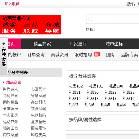
加入收藏
您好，
热搜：
首页
精品商家
厂家展厅
城市坐标
我的帐户
订单查询
商城资讯
限时抢购
团购
品牌专卖
精品商家
礼品102
礼品101
礼品100
礼品9
时尚达人
书画艺术
礼品31
礼品30
礼品29
礼品28
花鸟世界
智慧家居
礼品19
礼品18
礼品17
礼品16
团购精品
办公科技
礼品7
礼品6
礼品5
礼品4
礼品
节庆娱乐
饮食保健
生态家居
电器数码
运动户外
童装童鞋
钻饰玉器
服装服饰
内衣家居
箱包皮具