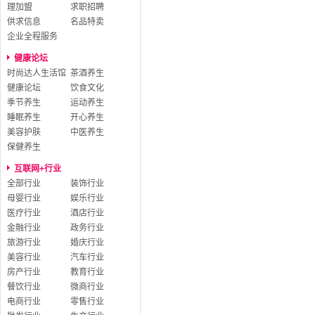
理加盟
求职招聘
供求信息
名品特卖
企业全程服务
健康论坛
时尚达人生活馆
茶酒养生
健康论坛
饮食文化
季节养生
运动养生
睡眠养生
开心养生
美容护肤
中医养生
保健养生
互联网+行业
全部行业
装饰行业
母婴行业
娱乐行业
医疗行业
酒店行业
金融行业
政务行业
旅游行业
婚庆行业
美容行业
汽车行业
房产行业
教育行业
餐饮行业
微商行业
电商行业
零售行业