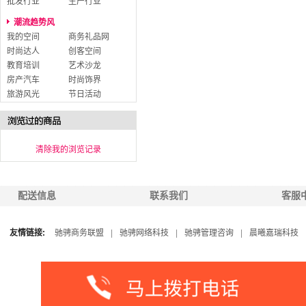
批发行业
生产行业
潮流趋势风
我的空间
商务礼品网
时尚达人
创客空间
教育培训
艺术沙龙
房产汽车
时尚饰界
旅游风光
节日活动
清除我的浏览记录
配送信息
联系我们
客服
友情链接:
驰骋商务联盟
|
驰骋网络科技
|
驰骋管理咨询
|
晨曦嘉瑞科技