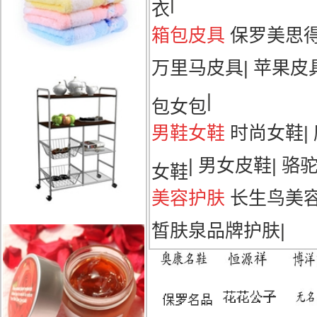
|
衣
箱包皮具
保罗美思
万里马皮具
|
苹果皮
|
包女包
男鞋女鞋
时尚女鞋
|
|
男女皮鞋
|
骆
女鞋
美容护肤
长生鸟美
皙肤泉品牌护肤
|