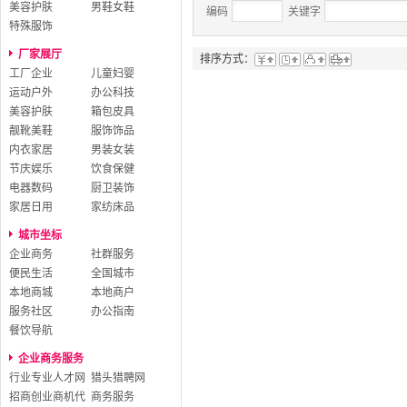
美容护肤
男鞋女鞋
编码
关键字
特殊服饰
厂家展厅
排序方式：
工厂企业
儿童妇婴
运动户外
办公科技
美容护肤
箱包皮具
靓靴美鞋
服饰饰品
内衣家居
男装女装
节庆娱乐
饮食保健
电器数码
厨卫装饰
家居日用
家纺床品
城市坐标
企业商务
社群服务
便民生活
全国城市
本地商城
本地商户
服务社区
办公指南
餐饮导航
企业商务服务
行业专业人才网
猎头猎聘网
招商创业商机代
商务服务