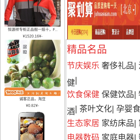
恒源祥专柜正品假一赔十，F...
¥
1520.16
¥
-
精品名品
节庆娱乐
奢侈礼品
|
|
健
饮食保健
保健饮品
|
诚客正品，淘豆
¥
0.82
¥
-
|
茶叶文化
|
孕婴
酒
生态家居
家纺床品
|
电器数码
家庭电器
|