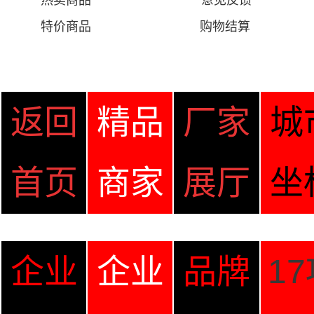
热卖商品
意见
反馈
特价商品
购物结算
返回
精品
厂家
城
首页
商家
展厅
坐
企业
企业
品牌
1