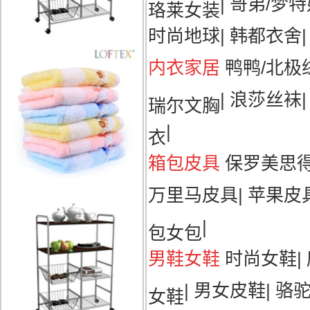
|
哥弟/梦特
珞莱女装
时尚地球
|
韩都衣舍
|
内衣家居
鸭鸭/北极
|
浪莎丝袜
瑞尔文胸
|
衣
箱包皮具
保罗美思
万里马皮具
|
苹果皮
|
包女包
男鞋女鞋
时尚女鞋
|
|
男女皮鞋
|
骆
女鞋