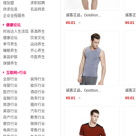
理加盟
求职招聘
供求信息
名品特卖
诚客正品，Goldlion...
诚客正品，
企业全程服务
¥
0.01
¥
-
¥
0.01
健康论坛
时尚达人生活馆
茶酒养生
健康论坛
饮食文化
季节养生
运动养生
睡眠养生
开心养生
美容护肤
中医养生
保健养生
互联网+行业
全部行业
装饰行业
母婴行业
娱乐行业
诚客正品，Goldlion...
诚客正品，
医疗行业
酒店行业
¥
0.01
¥
-
¥
0.01
金融行业
政务行业
旅游行业
婚庆行业
美容行业
汽车行业
房产行业
教育行业
餐饮行业
微商行业
电商行业
零售行业