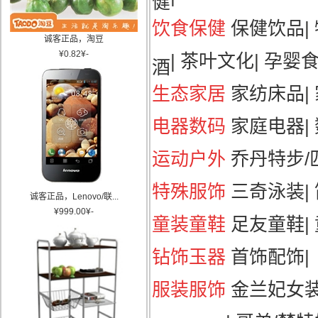
饮食保健
保健饮品
|
诚客正品，淘豆
¥
0.82
¥
-
|
茶叶文化
|
孕婴
酒
生态家居
家纺床品
|
电器数码
家庭电器
|
运动户外
乔丹特步/匹
特殊服饰
三奇泳装
|
诚客正品，Lenovo/联...
¥
999.00
¥
-
童装童鞋
足友童鞋
|
钻饰玉器
首饰配饰
|
服装服饰
金兰妃女