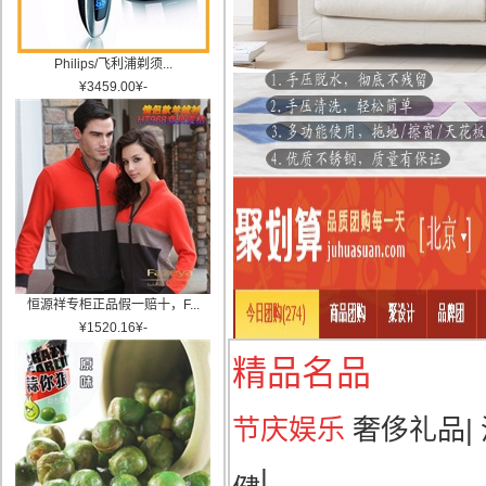
Philips/飞利浦剃须...
¥
3459.00
¥
-
恒源祥专柜正品假一赔十，F...
¥
1520.16
¥
-
精品名品
节庆娱乐
奢侈礼品
|
|
健