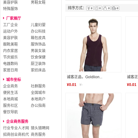
美容护肤
男鞋女鞋
排序方式：
特殊服饰
厂家展厅
工厂企业
儿童妇婴
运动户外
办公科技
美容护肤
箱包皮具
靓靴美鞋
服饰饰品
内衣家居
男装女装
节庆娱乐
饮食保健
电器数码
厨卫装饰
家居日用
家纺床品
诚客正品，Goldlion...
诚客正品，
城市坐标
¥
0.01
¥
-
¥
0.01
企业商务
社群服务
便民生活
全国城市
本地商城
本地商户
服务社区
办公指南
餐饮导航
企业商务服务
行业专业人才网
猎头猎聘网
招商创业商机代
商务服务