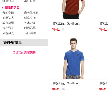
批发行业
生产行业
潮流趋势风
我的空间
商务礼品网
时尚达人
创客空间
教育培训
艺术沙龙
诚客正品，Goldlion...
诚客正品，
房产汽车
时尚饰界
¥
0.01
¥
-
¥
0.01
旅游风光
节日活动
清除我的浏览记录
诚客正品，Goldlion...
诚客正品，
¥
0.01
¥
-
¥
0.01