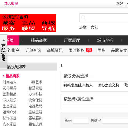
加入收藏
您好，
热搜：
女包
首页
精品商家
厂家展厅
城市坐标
我的帐户
订单查询
商城资讯
限时抢购
团购
品牌专卖
1
精品商家
时尚达人
书画艺术
鸭鸭/北极绒/南极人
碧莎之恋文胸
歌
花鸟世界
智慧家居
团购精品
办公科技
节庆娱乐
饮食保健
生态家居
电器数码
运动户外
童装童鞋
钻饰玉器
服装服饰
编码
关键字
内衣家居
箱包皮具