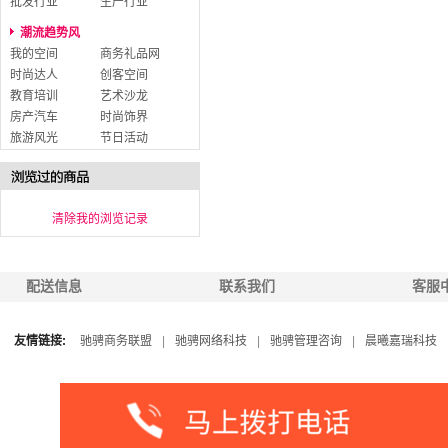
批发行业
生产行业
潮流趋势风
我的空间
商务礼品网
时尚达人
创客空间
教育培训
艺术沙龙
房产汽车
时尚饰界
旅游风光
节日活动
清除我的浏览记录
配送信息
联系我们
客服
友情链接:
驰骋商务联盟
|
驰骋网络科技
|
驰骋管理咨询
|
晨曦嘉瑞科技