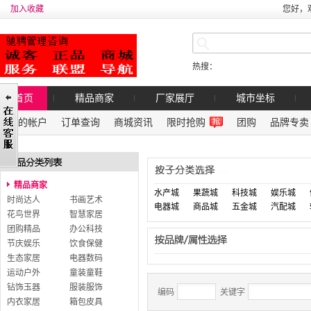
加入收藏
您好，
热搜：
首页
精品商家
厂家展厅
城市坐标
我的帐户
订单查询
商城资讯
限时抢购
团购
品牌专卖
精品商家
水产城
果蔬城
科技城
娱乐城
时尚达人
书画艺术
电器城
商品城
五金城
汽配城
花鸟世界
智慧家居
团购精品
办公科技
节庆娱乐
饮食保健
生态家居
电器数码
运动户外
童装童鞋
钻饰玉器
服装服饰
编码
关键字
内衣家居
箱包皮具