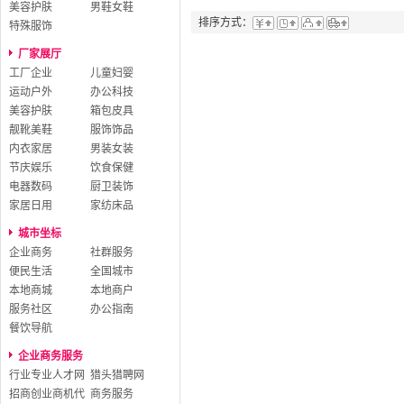
美容护肤
男鞋女鞋
排序方式：
特殊服饰
厂家展厅
工厂企业
儿童妇婴
运动户外
办公科技
美容护肤
箱包皮具
靓靴美鞋
服饰饰品
内衣家居
男装女装
节庆娱乐
饮食保健
电器数码
厨卫装饰
家居日用
家纺床品
城市坐标
企业商务
社群服务
便民生活
全国城市
本地商城
本地商户
服务社区
办公指南
餐饮导航
企业商务服务
行业专业人才网
猎头猎聘网
招商创业商机代
商务服务