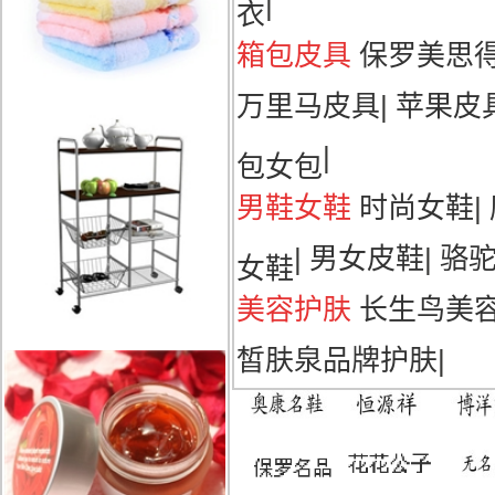
|
衣
箱包皮具
保罗美思
万里马皮具
|
苹果皮
|
包女包
男鞋女鞋
时尚女鞋
|
|
男女皮鞋
|
骆
女鞋
美容护肤
长生鸟美
皙肤泉品牌护肤
|