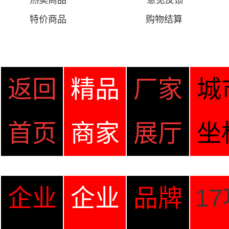
热卖商品
意见
反馈
特价商品
购物结算
返回
精品
厂家
城
首页
商家
展厅
坐
企业
企业
品牌
1