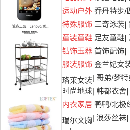
运动户外
乔丹特步/匹
特殊服饰
三奇泳装
|
诚客正品，Lenovo/联...
¥
999.00
¥
-
童装童鞋
足友童鞋
|
钻饰玉器
首饰配饰
|
服装服饰
金兰妃女
|
哥弟/梦特
珞莱女装
时尚地球
|
韩都衣舍
|
内衣家居
鸭鸭/北极
|
浪莎丝袜
瑞尔文胸