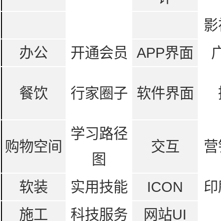
影
办公
开通会员
APP界面
餐饮
行家圈子
软件界面
学习路径
购物空间
交互
营
图
软装
实用技能
ICON
印
施工
科技服务
网站UI