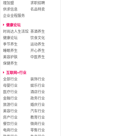
理加盟
求职招聘
供求信息
名品特卖
企业全程服务
健康论坛
时尚达人生活馆
茶酒养生
健康论坛
饮食文化
季节养生
运动养生
睡眠养生
开心养生
美容护肤
中医养生
保健养生
互联网+行业
全部行业
装饰行业
母婴行业
娱乐行业
医疗行业
酒店行业
金融行业
政务行业
旅游行业
婚庆行业
美容行业
汽车行业
房产行业
教育行业
餐饮行业
微商行业
电商行业
零售行业