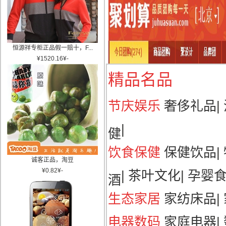
恒源祥专柜正品假一赔十，F...
¥
1520.16
¥
-
精品名品
节庆娱乐
奢侈礼品
|
|
健
饮食保健
保健饮品
|
诚客正品，淘豆
¥
0.82
¥
-
|
茶叶文化
|
孕婴
酒
生态家居
家纺床品
|
电器数码
家庭电器
|