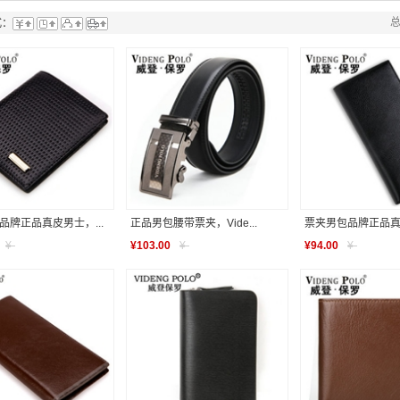
总
式：
品牌正品真皮男士，...
正品男包腰带票夹，Vide...
票夹男包品牌正品真皮
¥
-
¥
103.00
¥
-
¥
94.00
¥
-