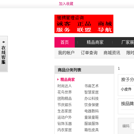
加入收藏
首页
精品商家
厂家展
我的帐户
订单查询
商城资讯
限
1
精品商家
时尚达人
书画艺术
小皮件
花鸟世界
智慧家居
团购精品
办公科技
节庆娱乐
饮食保健
生态家居
电器数码
运动户外
童装童鞋
钻饰玉器
服装服饰
编码
内衣家居
箱包皮具