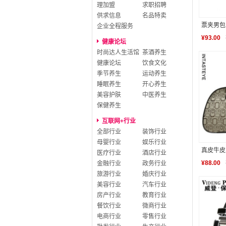
理加盟
求职招聘
供求信息
名品特卖
票夹男包
企业全程服务
¥
93.00
健康论坛
时尚达人生活馆
茶酒养生
健康论坛
饮食文化
季节养生
运动养生
睡眠养生
开心养生
美容护肤
中医养生
保健养生
互联网+行业
全部行业
装饰行业
母婴行业
娱乐行业
真皮牛皮正
医疗行业
酒店行业
¥
88.00
金融行业
政务行业
旅游行业
婚庆行业
美容行业
汽车行业
房产行业
教育行业
餐饮行业
微商行业
电商行业
零售行业