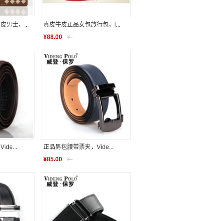
男士，...
真皮牛皮正品女包旅行包，i...
¥
88.00
¥
-
e...
正品男包腰带票夹，Vide...
¥
85.00
¥
-