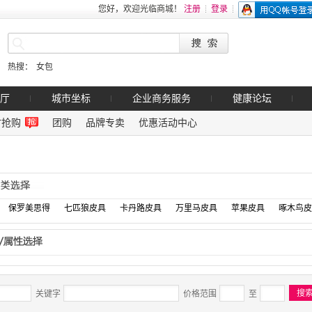
您好，欢迎光临商城！
注册
登录
热搜：
女包
厅
城市坐标
企业商务服务
健康论坛
时抢购
团购
品牌专卖
优惠活动中心
保罗美思得
七匹狼皮具
卡丹路皮具
万里马皮具
苹果皮具
啄木鸟皮
关键字
价格范围
至