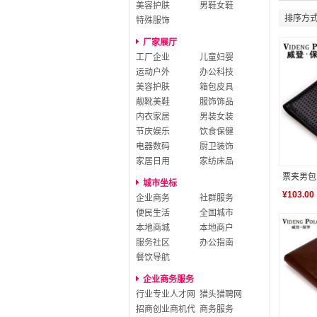
美容护肤
男鞋女鞋
排序方
特殊服饰
厂家展厅
工厂企业
儿童妇婴
运动户外
办公科技
美容护肤
箱包皮具
靓靴美鞋
服饰饰品
内衣家居
男装女装
节庆娱乐
饮食保健
电器数码
厨卫装饰
家居日用
家纺床品
票夹男包
城市坐标
¥
103.00
企业商务
社群服务
便民生活
全国城市
本地商城
本地商户
服务社区
办公指南
餐饮导航
企业商务服务
行业专业人才网
猎头猎聘网
招商创业商机代
商务服务