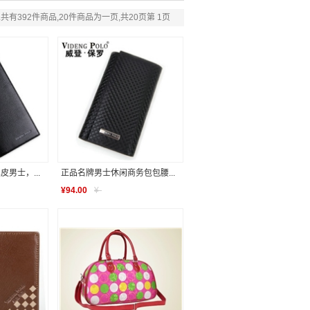
共有392件商品,20件商品为一页,共20页第 1页
男士，...
正品名牌男士休闲商务包包腰...
¥
94.00
¥
-