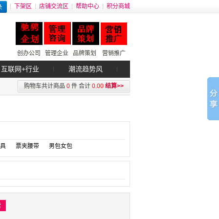
下架区
店铺交流区
帮助中心
积分商城
创办公司
管理企业
品牌策划
营销推广
互联网+行业
潮流趋势风
购物车共计商品
0
件
合计
0.00
结算>>
具
票夹腰带
男包女包