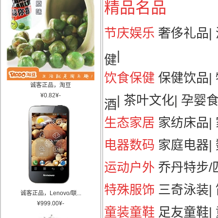
精品名品
节庆娱乐
奢侈礼品
|
|
健
饮食保健
保健饮品
|
诚客正品，淘豆
¥
0.82
¥
-
|
茶叶文化
|
孕婴
酒
生态家居
家纺床品
|
电器数码
家庭电器
|
运动户外
乔丹特步/匹
特殊服饰
三奇泳装
|
诚客正品，Lenovo/联...
¥
999.00
¥
-
童装童鞋
足友童鞋
|