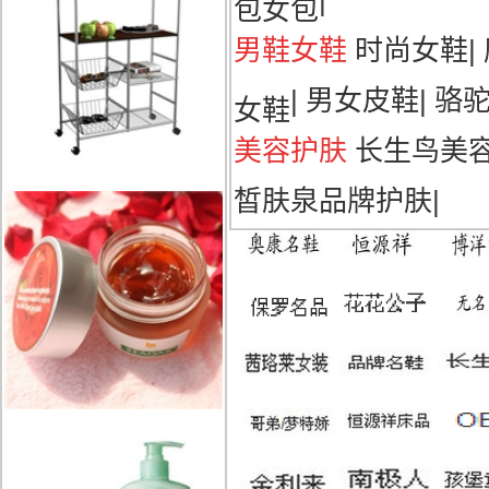
|
包女包
男鞋女鞋
时尚女鞋
|
|
男女皮鞋
|
骆
女鞋
美容护肤
长生鸟美
皙肤泉品牌护肤
|