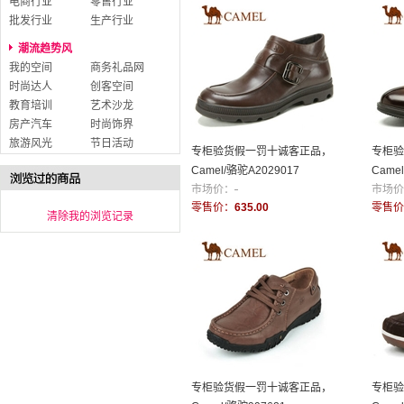
电商行业
零售行业
批发行业
生产行业
潮流趋势风
我的空间
商务礼品网
时尚达人
创客空间
教育培训
艺术沙龙
房产汽车
时尚饰界
旅游风光
节日活动
专柜验货假一罚十诚客正品，
专柜验
Camel/骆驼A2029017
Came
市场价：
-
市场价
零售价：
635.00
零售价
清除我的浏览记录
专柜验货假一罚十诚客正品，
专柜验