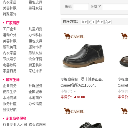
内衣家居
箱包皮具
编码
关键字
美容护肤
男鞋女鞋
特殊服饰
排序方式：
厂家展厅
工厂企业
儿童妇婴
运动户外
办公科技
美容护肤
箱包皮具
靓靴美鞋
服饰饰品
内衣家居
男装女装
节庆娱乐
饮食保健
电器数码
厨卫装饰
家居日用
家纺床品
专柜验货假一罚十诚客正品，
专柜验
城市坐标
Camel/骆驼A2115004。
Came
企业商务
社群服务
市场价：
-
市场价
便民生活
全国城市
零售价：
438.00
零售价
本地商城
本地商户
服务社区
办公指南
餐饮导航
企业商务服务
行业专业人才网
猎头猎聘网