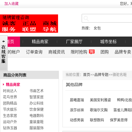
加入收藏
您好，
热搜：
女包
首页
精品商家
厂家展厅
城市坐标
我的帐户
订单查询
商城资讯
限时抢购
团购
品牌专卖
1
当前位置：
首页
>>
品牌专题
>>
骆驼名鞋
精品商家
时尚达人
书画艺术
花鸟世界
智慧家居
晨曦嘉瑞
美国安利雅姿
鸭鸭/北
团购精品
办公科技
节庆娱乐
饮食保健
浪莎丝袜
歌瑞尔文胸
笛雀儿舞蹈
生态家居
电器数码
动感男装
联想数码
保罗美思得
运动户外
童装童鞋
钻饰玉器
服装服饰