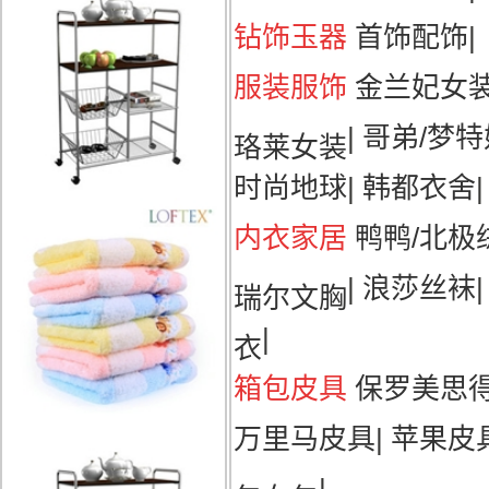
钻饰玉器
首饰配饰
|
服装服饰
金兰妃女
|
哥弟/梦特
珞莱女装
时尚地球
|
韩都衣舍
|
内衣家居
鸭鸭/北极
|
浪莎丝袜
瑞尔文胸
|
衣
箱包皮具
保罗美思
万里马皮具
|
苹果皮