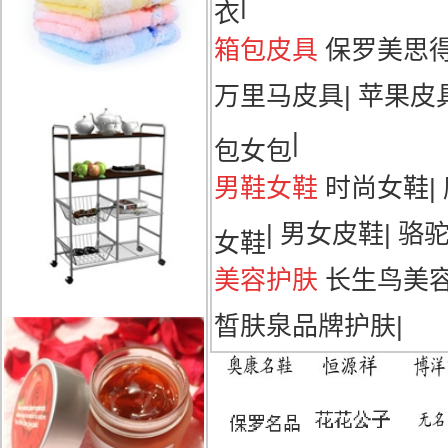
|
衣
箱包皮具
保罗美思
万里马皮具
|
苹果皮
|
包女包
男鞋女鞋
时尚女鞋
|
|
男女皮鞋
|
骆
女鞋
美容护肤
长生鸟美
皙肤泉品牌护肤
|