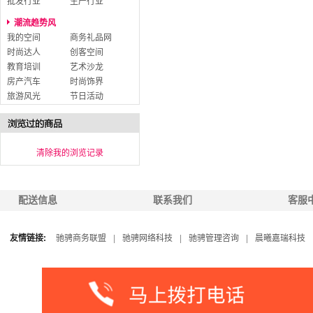
批发行业
生产行业
潮流趋势风
我的空间
商务礼品网
时尚达人
创客空间
教育培训
艺术沙龙
房产汽车
时尚饰界
旅游风光
节日活动
清除我的浏览记录
配送信息
联系我们
客服
友情链接:
驰骋商务联盟
|
驰骋网络科技
|
驰骋管理咨询
|
晨曦嘉瑞科技