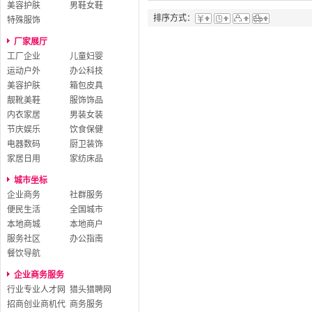
美容护肤
男鞋女鞋
排序方式：
特殊服饰
厂家展厅
工厂企业
儿童妇婴
运动户外
办公科技
美容护肤
箱包皮具
靓靴美鞋
服饰饰品
内衣家居
男装女装
节庆娱乐
饮食保健
电器数码
厨卫装饰
家居日用
家纺床品
城市坐标
企业商务
社群服务
便民生活
全国城市
本地商城
本地商户
服务社区
办公指南
餐饮导航
企业商务服务
行业专业人才网
猎头猎聘网
招商创业商机代
商务服务