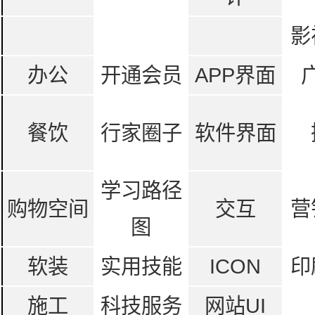
影
办公
开通会员
APP界面
餐饮
行家圈子
软件界面
学习路径
购物空间
交互
营
图
软装
实用技能
ICON
印
施工
科技服务
网站UI