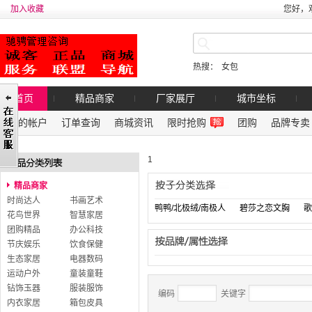
加入收藏
您好，
热搜：
女包
首页
精品商家
厂家展厅
城市坐标
我的帐户
订单查询
商城资讯
限时抢购
团购
品牌专卖
1
精品商家
时尚达人
书画艺术
鸭鸭/北极绒/南极人
碧莎之恋文胸
歌
花鸟世界
智慧家居
团购精品
办公科技
节庆娱乐
饮食保健
生态家居
电器数码
运动户外
童装童鞋
钻饰玉器
服装服饰
编码
关键字
内衣家居
箱包皮具