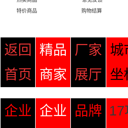
热卖商品
意见
反馈
特价商品
购物结算
返回
精品
厂家
城
首页
商家
展厅
坐
企业
企业
品牌
1