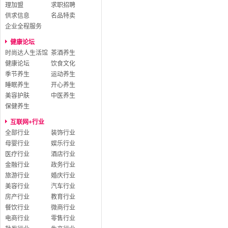
理加盟
求职招聘
供求信息
名品特卖
企业全程服务
健康论坛
时尚达人生活馆
茶酒养生
健康论坛
饮食文化
季节养生
运动养生
睡眠养生
开心养生
美容护肤
中医养生
保健养生
互联网+行业
全部行业
装饰行业
母婴行业
娱乐行业
医疗行业
酒店行业
金融行业
政务行业
旅游行业
婚庆行业
美容行业
汽车行业
房产行业
教育行业
餐饮行业
微商行业
电商行业
零售行业