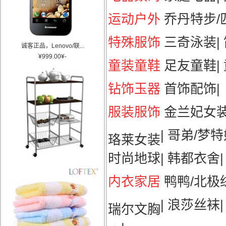
运动户外
乔丹特步/匹
特殊服饰
三奇泳装
|
诚客正品，Lenovo/联...
¥
999.00
¥
-
童装童鞋
足友童鞋
|
钻饰玉器
首饰配饰
|
服装服饰
金兰妃女
|
哥弟/梦特
珞莱女装
时尚地球
|
韩都衣舍
|
内衣家居
鸭鸭/北极
|
浪莎丝袜
瑞尔文胸