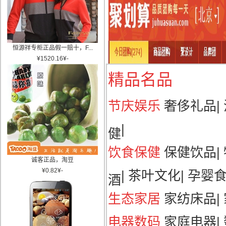
恒源祥专柜正品假一赔十，F...
¥
1520.16
¥
-
精品名品
节庆娱乐
奢侈礼品
|
|
健
饮食保健
保健饮品
|
诚客正品，淘豆
¥
0.82
¥
-
|
茶叶文化
|
孕婴
酒
生态家居
家纺床品
|
电器数码
家庭电器
|