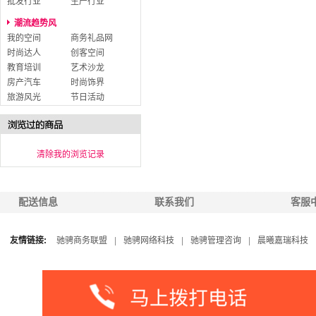
批发行业
生产行业
潮流趋势风
我的空间
商务礼品网
时尚达人
创客空间
教育培训
艺术沙龙
房产汽车
时尚饰界
旅游风光
节日活动
清除我的浏览记录
配送信息
联系我们
客服
友情链接:
驰骋商务联盟
|
驰骋网络科技
|
驰骋管理咨询
|
晨曦嘉瑞科技