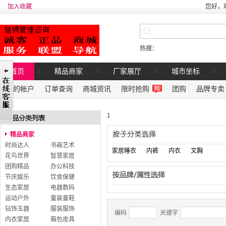
加入收藏
您好，
热搜：
首页
精品商家
厂家展厅
城市坐标
我的帐户
订单查询
商城资讯
限时抢购
团购
品牌专卖
1
精品商家
时尚达人
书画艺术
家居睡衣
内裤
内衣
文胸
花鸟世界
智慧家居
团购精品
办公科技
节庆娱乐
饮食保健
生态家居
电器数码
运动户外
童装童鞋
钻饰玉器
服装服饰
编码
关键字
内衣家居
箱包皮具