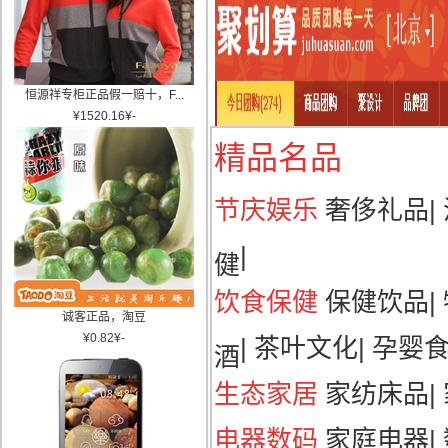
恒源祥专柜正品假一赔十，F...
¥
1520.16
¥
-
精品名品
节庆娱乐
奢侈礼品
|
|
健
饮食保健
保健饮品
|
诚客正品，淘豆
¥
0.82
¥
-
|
茶叶文化
|
孕婴
酒
生态家居
家纺床品
|
电器数码
家庭电器
|