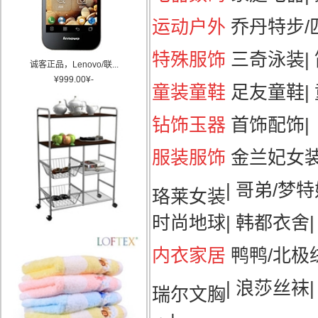
运动户外
乔丹特步/匹
特殊服饰
三奇泳装
|
诚客正品，Lenovo/联...
¥
999.00
¥
-
童装童鞋
足友童鞋
|
钻饰玉器
首饰配饰
|
服装服饰
金兰妃女
|
哥弟/梦特
珞莱女装
时尚地球
|
韩都衣舍
|
内衣家居
鸭鸭/北极
|
浪莎丝袜
瑞尔文胸