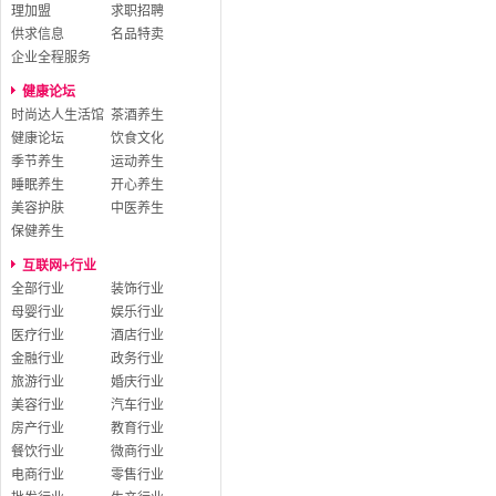
理加盟
求职招聘
供求信息
名品特卖
企业全程服务
健康论坛
时尚达人生活馆
茶酒养生
健康论坛
饮食文化
季节养生
运动养生
睡眠养生
开心养生
美容护肤
中医养生
保健养生
互联网+行业
全部行业
装饰行业
母婴行业
娱乐行业
医疗行业
酒店行业
金融行业
政务行业
旅游行业
婚庆行业
美容行业
汽车行业
房产行业
教育行业
餐饮行业
微商行业
电商行业
零售行业