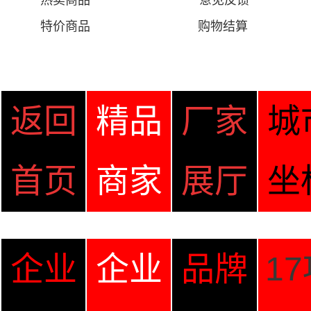
热卖商品
意见
反馈
特价商品
购物结算
返回
精品
厂家
城
首页
商家
展厅
坐
企业
企业
品牌
1