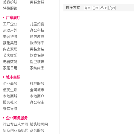
美容护肤
男鞋女鞋
排序方式：
特殊服饰
厂家展厅
工厂企业
儿童妇婴
运动户外
办公科技
美容护肤
箱包皮具
靓靴美鞋
服饰饰品
内衣家居
男装女装
节庆娱乐
饮食保健
电器数码
厨卫装饰
家居日用
家纺床品
城市坐标
企业商务
社群服务
便民生活
全国城市
本地商城
本地商户
服务社区
办公指南
餐饮导航
企业商务服务
行业专业人才网
猎头猎聘网
招商创业商机代
商务服务