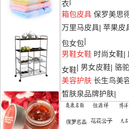
|
衣
箱包皮具
保罗美思
万里马皮具
|
苹果皮
|
包女包
男鞋女鞋
时尚女鞋
|
|
男女皮鞋
|
骆
女鞋
美容护肤
长生鸟美
皙肤泉品牌护肤
|