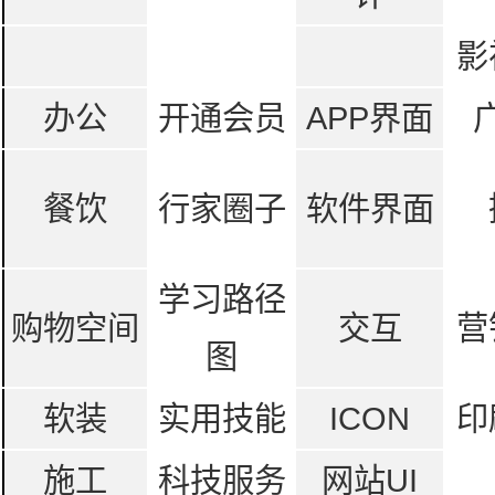
影
办公
开通会员
APP界面
餐饮
行家圈子
软件界面
学习路径
购物空间
交互
营
图
软装
实用技能
ICON
印
施工
科技服务
网站UI