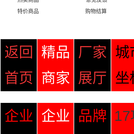
热卖商品
意见
反馈
特价商品
购物结算
返回
精品
厂家
城
首页
商家
展厅
坐
企业
企业
品牌
1