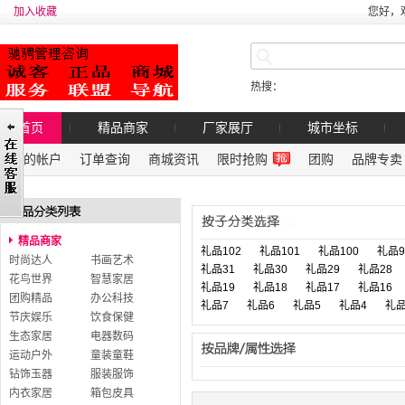
加入收藏
您好，
热搜：
首页
精品商家
厂家展厅
城市坐标
我的帐户
订单查询
商城资讯
限时抢购
团购
品牌专卖
精品商家
礼品102
礼品101
礼品100
礼品9
时尚达人
书画艺术
礼品31
礼品30
礼品29
礼品28
花鸟世界
智慧家居
礼品19
礼品18
礼品17
礼品16
团购精品
办公科技
礼品7
礼品6
礼品5
礼品4
礼品
节庆娱乐
饮食保健
生态家居
电器数码
运动户外
童装童鞋
钻饰玉器
服装服饰
内衣家居
箱包皮具