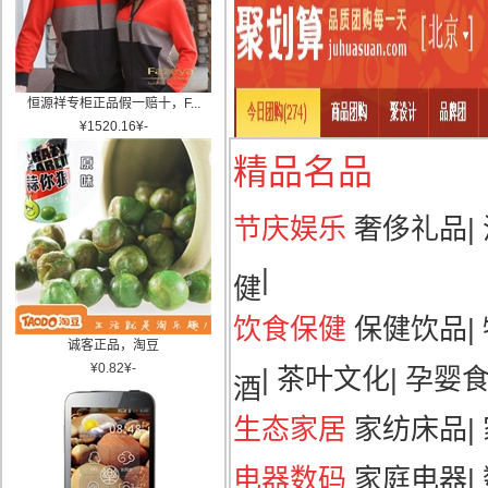
恒源祥专柜正品假一赔十，F...
¥
1520.16
¥
-
精品名品
节庆娱乐
奢侈礼品
|
|
健
饮食保健
保健饮品
|
诚客正品，淘豆
¥
0.82
¥
-
|
茶叶文化
|
孕婴
酒
生态家居
家纺床品
|
电器数码
家庭电器
|