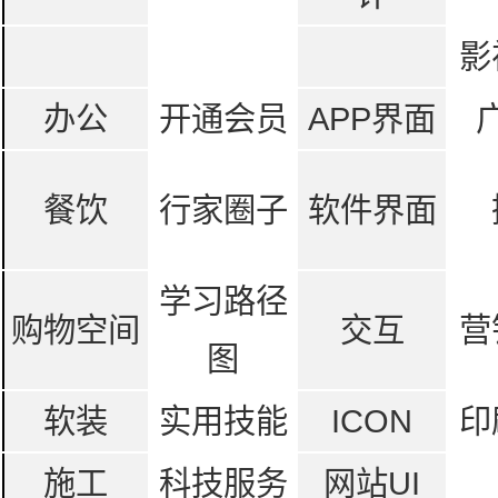
影
办公
开通会员
APP界面
餐饮
行家圈子
软件界面
学习路径
购物空间
交互
营
图
软装
实用技能
ICON
印
施工
科技服务
网站UI