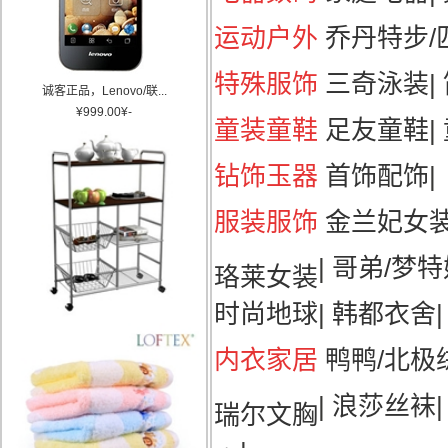
运动户外
乔丹特步/匹
特殊服饰
三奇泳装
|
诚客正品，Lenovo/联...
¥
999.00
¥
-
童装童鞋
足友童鞋
|
钻饰玉器
首饰配饰
|
服装服饰
金兰妃女
|
哥弟/梦特
珞莱女装
时尚地球
|
韩都衣舍
|
内衣家居
鸭鸭/北极
|
浪莎丝袜
瑞尔文胸