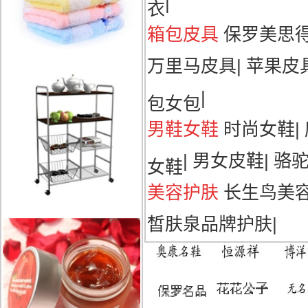
|
衣
箱包皮具
保罗美思
万里马皮具
|
苹果皮
|
包女包
男鞋女鞋
时尚女鞋
|
|
男女皮鞋
|
骆
女鞋
美容护肤
长生鸟美
皙肤泉品牌护肤
|