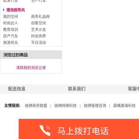
批发行业
生产行业
潮流趋势风
我的空间
商务礼品网
时尚达人
创客空间
教育培训
艺术沙龙
房产汽车
时尚饰界
旅游风光
节日活动
清除我的浏览记录
配送信息
联系我们
客服
友情链接:
驰骋商务联盟
|
驰骋网络科技
|
驰骋管理咨询
|
晨曦嘉瑞科技