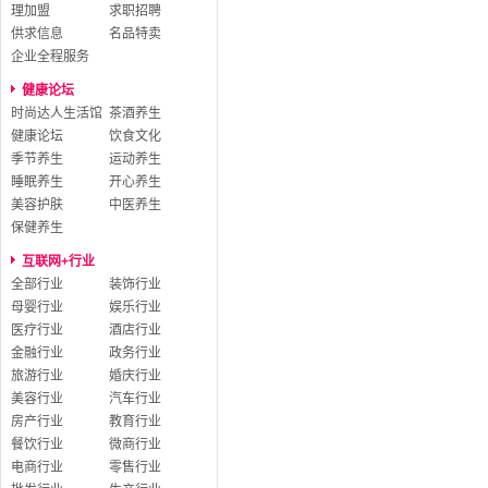
理加盟
求职招聘
供求信息
名品特卖
企业全程服务
健康论坛
时尚达人生活馆
茶酒养生
健康论坛
饮食文化
季节养生
运动养生
睡眠养生
开心养生
美容护肤
中医养生
保健养生
互联网+行业
全部行业
装饰行业
母婴行业
娱乐行业
医疗行业
酒店行业
金融行业
政务行业
旅游行业
婚庆行业
美容行业
汽车行业
房产行业
教育行业
餐饮行业
微商行业
电商行业
零售行业