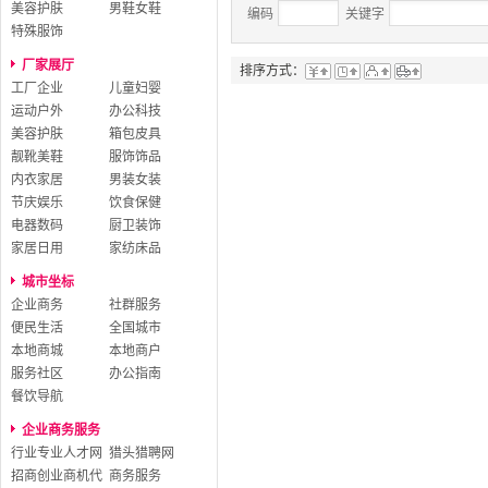
美容护肤
男鞋女鞋
编码
关键字
特殊服饰
厂家展厅
排序方式：
工厂企业
儿童妇婴
运动户外
办公科技
美容护肤
箱包皮具
靓靴美鞋
服饰饰品
内衣家居
男装女装
节庆娱乐
饮食保健
电器数码
厨卫装饰
家居日用
家纺床品
城市坐标
企业商务
社群服务
便民生活
全国城市
本地商城
本地商户
服务社区
办公指南
餐饮导航
企业商务服务
行业专业人才网
猎头猎聘网
招商创业商机代
商务服务